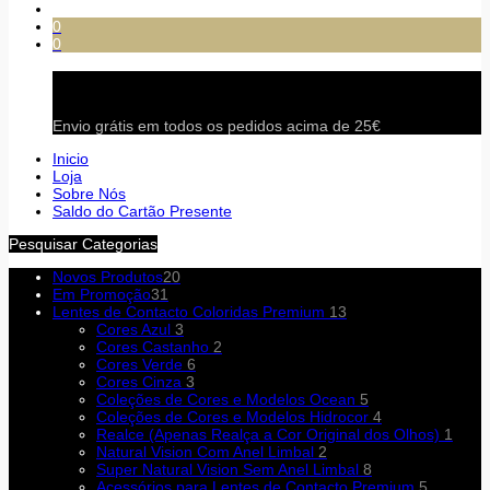
0
0
Carrinho
Envio grátis em todos os pedidos acima de 25€
Inicio
Loja
Sobre Nós
Saldo do Cartão Presente
Pesquisar Categorias
Novos Produtos
20
Em Promoção
31
Lentes de Contacto Coloridas Premium
13
Cores Azul
3
Cores Castanho
2
Cores Verde
6
Cores Cinza
3
Coleções de Cores e Modelos Ocean
5
Coleções de Cores e Modelos Hidrocor
4
Realce (Apenas Realça a Cor Original dos Olhos)
1
Natural Vision Com Anel Limbal
2
Super Natural Vision Sem Anel Limbal
8
Acessórios para Lentes de Contacto Premium
5