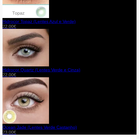
Hidrocor Topaz (Lentes Azul e Verde)
22,00
€
Hidrocor Quartz (Lentes Verde e Cinza)
22,00
€
Ocean Jade (Lentes Verde Castanho)
23,00
€