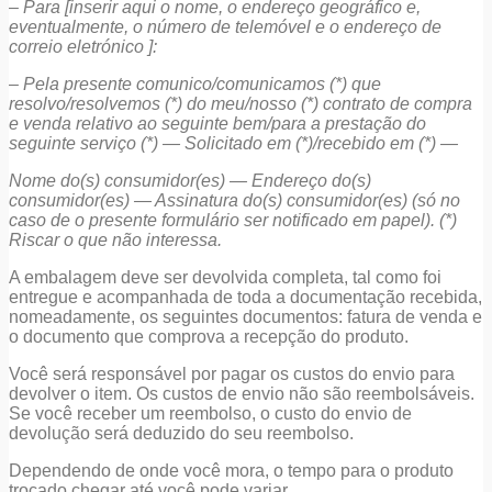
–
Para [inserir aqui o nome, o endereço geográfico e,
eventualmente, o número de telemóvel e o endereço de
correio eletrónico ]:
–
Pela presente comunico/comunicamos (*) que
resolvo/resolvemos (*) do meu/nosso (*) contrato de compra
e venda relativo ao seguinte bem/para a prestação do
seguinte serviço (*) — Solicitado em (*)/recebido em (*) —
Nome do(s) consumidor(es) — Endereço do(s)
consumidor(es) — Assinatura do(s) consumidor(es) (só no
caso de o presente formulário ser notificado em papel). (*)
Riscar o que não interessa.
A embalagem deve ser devolvida completa, tal como foi
entregue e acompanhada de toda a documentação recebida,
nomeadamente, os seguintes documentos: fatura de venda e
o documento que comprova a recepção do produto.
Você será responsável por pagar os custos do envio para
devolver o item. Os custos de envio não são reembolsáveis.
Se você receber um reembolso, o custo do envio de
devolução será deduzido do seu reembolso.
Dependendo de onde você mora, o tempo para o produto
trocado chegar até você pode variar.