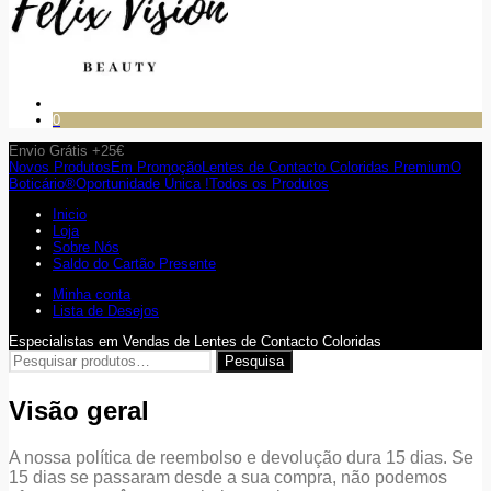
0
Envio Grátis +25€
Novos Produtos
Em Promoção
Lentes de Contacto Coloridas Premium
O
Boticário®
Oportunidade Única !
Todos os Produtos
Inicio
Loja
Sobre Nós
Saldo do Cartão Presente
Minha conta
Lista de Desejos
Especialistas em Vendas de Lentes de Contacto Coloridas
Pesquisar
Pesquisa
por:
Visão geral
A nossa política de reembolso e devolução dura 15 dias. Se
15 dias se passaram desde a sua compra, não podemos