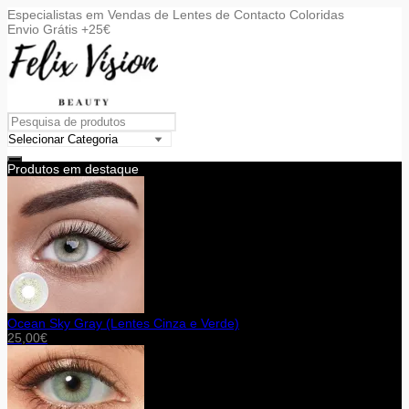
Especialistas em Vendas de Lentes de Contacto Coloridas
Envio Grátis +25€
Produtos em destaque
Ocean Sky Gray (Lentes Cinza e Verde)
25,00
€