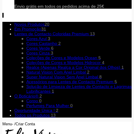
Envio grátis em todos os pedidos acima de 25€
Novos Produtos
20
Em Promoção
31
Lentes de Contacto Coloridas Premium
13
Cores Azul
3
Cores Castanho
2
Cores Verde
6
Cores Cinza
3
Coleções de Cores e Modelos Ocean
5
Coleções de Cores e Modelos Hidrocor
4
Realce (Apenas Realça a Cor Original dos Olhos)
1
Natural Vision Com Anel Limbal
2
Super Natural Vision Sem Anel Limbal
8
Acessórios para Lentes de Contacto Premium
5
Solução de Limpeza de Lentes de Contacto e Lagrimas
Lubrificantes
1
O Boticário®
2
Corpo
0
Perfumes Para Mulher
0
Oportunidade Única !
2
Todos os Produtos
13
Menu- /Criar Conta