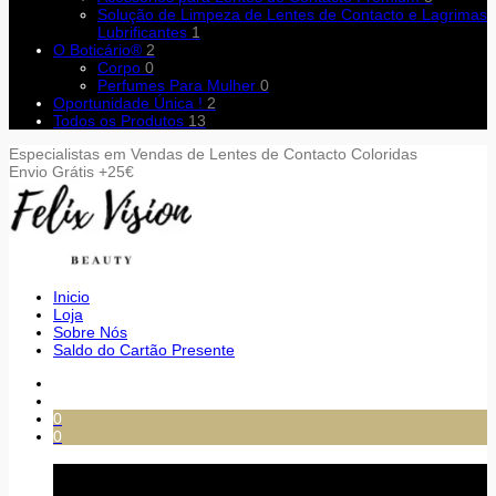
Solução de Limpeza de Lentes de Contacto e Lagrimas
Lubrificantes
1
O Boticário®
2
Corpo
0
Perfumes Para Mulher
0
Oportunidade Única !
2
Todos os Produtos
13
Especialistas em Vendas de Lentes de Contacto Coloridas
Envio Grátis +25€
Inicio
Loja
Sobre Nós
Saldo do Cartão Presente
0
0
Carrinho