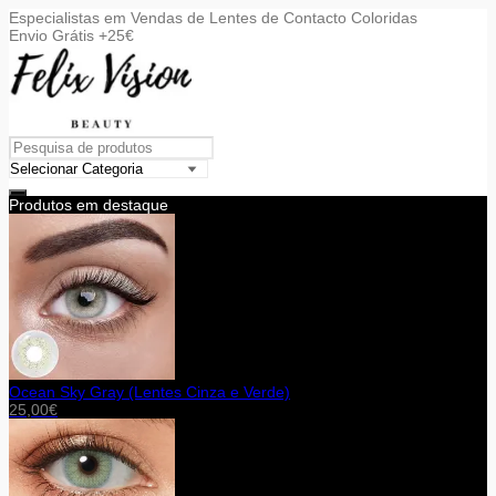
Especialistas em Vendas de Lentes de Contacto Coloridas
Envio Grátis +25€
Produtos em destaque
Ocean Sky Gray (Lentes Cinza e Verde)
25,00
€