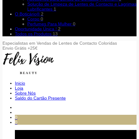
Solução de Limpeza de Lentes de Contacto e Lagrimas
Lubrificantes
1
O Boticário®
2
Corpo
0
Perfumes Para Mulher
0
Oportunidade Única !
2
Todos os Produtos
13
Especialistas em Vendas de Lentes de Contacto Coloridas
Envio Grátis +25€
Inicio
Loja
Sobre Nós
Saldo do Cartão Presente
0
0
Carrinho