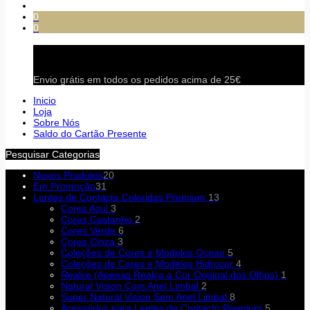
0
0
Carrinho
Envio grátis em todos os pedidos acima de 25€
Inicio
Loja
Sobre Nós
Saldo do Cartão Presente
Pesquisar Categorias
Novos Produtos
20
Em Promoção
31
Lentes de Contacto Coloridas Premium
13
Cores Azul
3
Cores Castanho
2
Cores Verde
6
Cores Cinza
3
Coleções de Cores e Modelos Ocean
5
Coleções de Cores e Modelos Hidrocor
4
Realce (Apenas Realça a Cor Original dos Olhos)
1
Natural Vision Com Anel Limbal
2
Super Natural Vision Sem Anel Limbal
8
Acessórios para Lentes de Contacto Premium
5