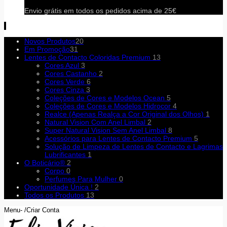
Envio grátis em todos os pedidos acima de 25€
Novos Produtos
20
Em Promoção
31
Lentes de Contacto Coloridas Premium
13
Cores Azul
3
Cores Castanho
2
Cores Verde
6
Cores Cinza
3
Coleções de Cores e Modelos Ocean
5
Coleções de Cores e Modelos Hidrocor
4
Realce (Apenas Realça a Cor Original dos Olhos)
1
Natural Vision Com Anel Limbal
2
Super Natural Vision Sem Anel Limbal
8
Acessórios para Lentes de Contacto Premium
5
Solução de Limpeza de Lentes de Contacto e Lagrimas
Lubrificantes
1
O Boticário®
2
Corpo
0
Perfumes Para Mulher
0
Oportunidade Única !
2
Todos os Produtos
13
Menu- /Criar Conta