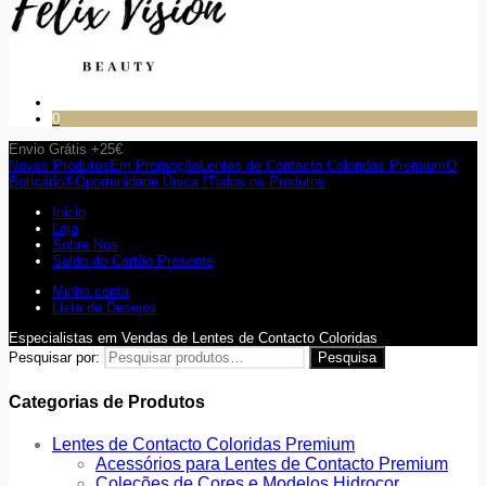
0
Envio Grátis +25€
Novos Produtos
Em Promoção
Lentes de Contacto Coloridas Premium
O
Boticário®
Oportunidade Única !
Todos os Produtos
Inicio
Loja
Sobre Nós
Saldo do Cartão Presente
Minha conta
Lista de Desejos
Especialistas em Vendas de Lentes de Contacto Coloridas
Pesquisar por:
Pesquisa
Categorias de Produtos
Lentes de Contacto Coloridas Premium
Acessórios para Lentes de Contacto Premium
Coleções de Cores e Modelos Hidrocor