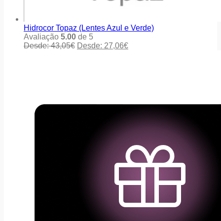
Hidrocor Topaz (Lentes Azul e Verde)
Avaliação
5.00
de 5
Desde:
43,05
€
Desde:
27,06
€