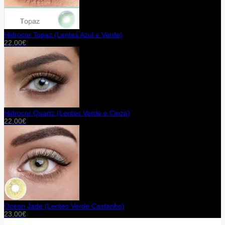
Hidrocor Topaz (Lentes Azul e Verde)
22,00
€
Hidrocor Quartz (Lentes Verde e Cinza)
22,00
€
Ocean Jade (Lentes Verde Castanho)
23,00
€