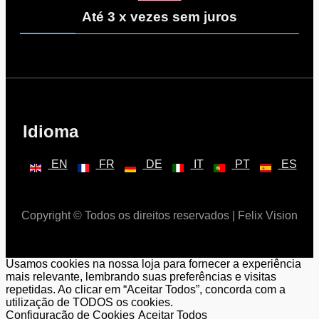
Até 3 x vezes sem juros
Idioma
EN
FR
DE
IT
PT
ES
Copyright © Todos os direitos reservados | Felix Vision
Usamos cookies na nossa loja para fornecer a experiência
mais relevante, lembrando suas preferências e visitas
repetidas. Ao clicar em “Aceitar Todos”, concorda com a
utilização de TODOS os cookies.
Configuração de Cookies
Aceitar Todos