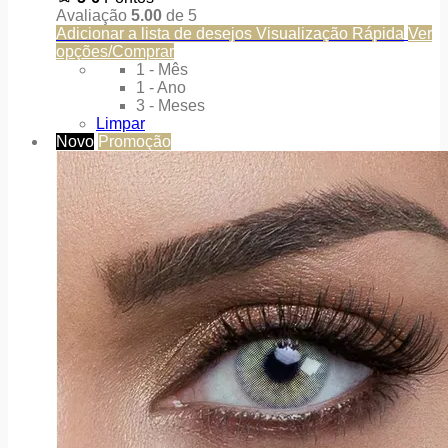
Avaliação
5.00
de 5
Adicionar a lista de desejos
Visualização Rápida
Ver
opções/Comprar
1 - Mês
1 - Ano
3 - Meses
Limpar
Novo
Promoção