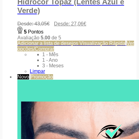
Hidrocor Topaz (Lentes Azul e
Verde)
Desde:
43,05
€
Desde:
27,06
€
5
Pontos
Avaliação
5.00
de 5
Adicionar a lista de desejos
Visualização Rápida
Ver
opções/Comprar
1 - Mês
1 - Ano
3 - Meses
Limpar
Novo
Promoção