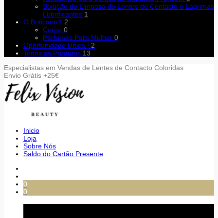
Solução de Limpeza de Lentes de Contacto e Lagrimas
Lubrificantes
1
O Boticário®
2
Corpo
0
Perfumes Para Mulher
0
Oportunidade Única !
2
Todos os Produtos
13
Especialistas em Vendas de Lentes de Contacto Coloridas
Envio Grátis +25€
Inicio
Loja
Sobre Nós
Saldo do Cartão Presente
0
0
Carrinho