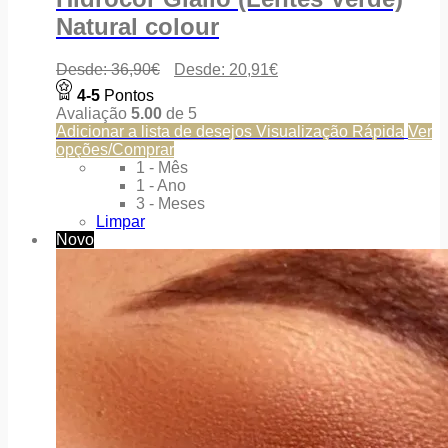
Natural colour
Desde:
36,90
€
Desde:
20,91
€
4-5
Pontos
Avaliação
5.00
de 5
Adicionar a lista de desejos
Visualização Rápida
Ver
opções/Comprar
1 - Mês
1 - Ano
3 - Meses
Limpar
Novo