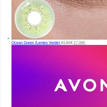
Ocean Green (Lentes Verde)
41,82
€
27,06
€