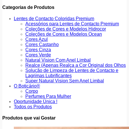
Categorias de Produtos
Lentes de Contacto Coloridas Premium
Acessórios para Lentes de Contacto Premium
Coleções de Cores e Modelos Hidrocor
Coleções de Cores e Modelos Ocean
Cores Azul
Cores Castanho
Cores Cinza
Cores Verde
Natural Vision Com Anel Limbal
Realce (Apenas Realça a Cor Original dos Olhos
Solução de Limpeza de Lentes de Contacto e
Lagrimas Lubrificantes
Super Natural Vision Sem Anel Limbal
O Boticário®
Corpo
Perfumes Para Mulher
Oportunidade Única !
Todos os Produtos
Produtos que vai Gostar