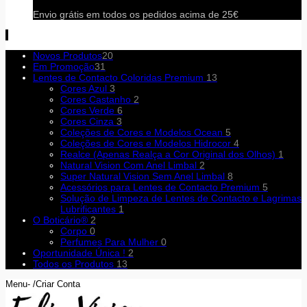
Envio grátis em todos os pedidos acima de 25€
Novos Produtos
20
Em Promoção
31
Lentes de Contacto Coloridas Premium
13
Cores Azul
3
Cores Castanho
2
Cores Verde
6
Cores Cinza
3
Coleções de Cores e Modelos Ocean
5
Coleções de Cores e Modelos Hidrocor
4
Realce (Apenas Realça a Cor Original dos Olhos)
1
Natural Vision Com Anel Limbal
2
Super Natural Vision Sem Anel Limbal
8
Acessórios para Lentes de Contacto Premium
5
Solução de Limpeza de Lentes de Contacto e Lagrimas
Lubrificantes
1
O Boticário®
2
Corpo
0
Perfumes Para Mulher
0
Oportunidade Única !
2
Todos os Produtos
13
Menu- /Criar Conta