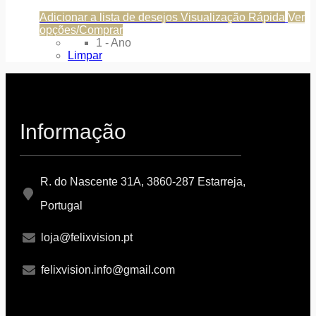
Adicionar a lista de desejos
Visualização Rápida
Ver
opções/Comprar
1 - Ano
Limpar
Informação
R. do Nascente 31A, 3860-287 Estarreja,
Portugal
loja@felixvision.pt
felixvision.info@gmail.com