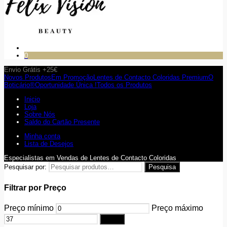
0
Envio Grátis +25€
Novos Produtos
Em Promoção
Lentes de Contacto Coloridas Premium
O
Boticário®
Oportunidade Única !
Todos os Produtos
Inicio
Loja
Sobre Nós
Saldo do Cartão Presente
Minha conta
Lista de Desejos
Especialistas em Vendas de Lentes de Contacto Coloridas
Pesquisar por:
Pesquisa
Filtrar por Preço
Preço mínimo
Preço máximo
Filtrar