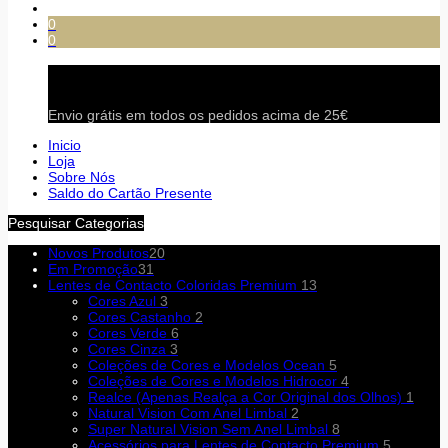
0
0
Carrinho
Envio grátis em todos os pedidos acima de 25€
Inicio
Loja
Sobre Nós
Saldo do Cartão Presente
Pesquisar Categorias
Novos Produtos
20
Em Promoção
31
Lentes de Contacto Coloridas Premium
13
Cores Azul
3
Cores Castanho
2
Cores Verde
6
Cores Cinza
3
Coleções de Cores e Modelos Ocean
5
Coleções de Cores e Modelos Hidrocor
4
Realce (Apenas Realça a Cor Original dos Olhos)
1
Natural Vision Com Anel Limbal
2
Super Natural Vision Sem Anel Limbal
8
Acessórios para Lentes de Contacto Premium
5