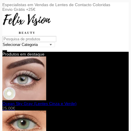
Especialistas em Vendas de Lentes de Contacto Coloridas
Envio Grátis +25€
Produtos em destaque
Ocean Sky Gray (Lentes Cinza e Verde)
25,00
€