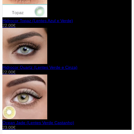
Hidrocor Topaz (Lentes Azul e Verde)
22,00
€
Hidrocor Quartz (Lentes Verde e Cinza)
22,00
€
Ocean Jade (Lentes Verde Castanho)
23,00
€