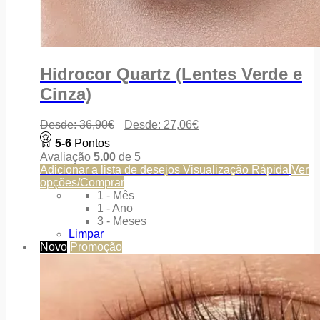
Hidrocor Quartz (Lentes Verde e
Cinza)
Desde:
36,90
€
Desde:
27,06
€
5-6
Pontos
Avaliação
5.00
de 5
Adicionar a lista de desejos
Visualização Rápida
Ver
opções/Comprar
1 - Mês
1 - Ano
3 - Meses
Limpar
Novo
Promoção