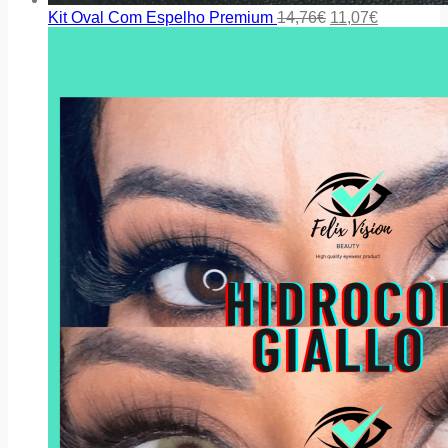
Kit Oval Com Espelho Premium
14,76
€
11,07
€