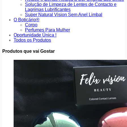
Solução de Limpeza de Lentes de Contacto e
Lagrimas Lubrificantes
Super Natural Vision Sem Anel Limbal
O Boticário®
Corpo
Perfumes Para Mulher
Oportunidade Única !
Todos os Produtos
Produtos que vai Gostar