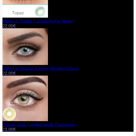
Hidrocor Topaz (Lentes Azul e Verde)
22,00
€
Hidrocor Quartz (Lentes Verde e Cinza)
22,00
€
Ocean Jade (Lentes Verde Castanho)
23,00
€