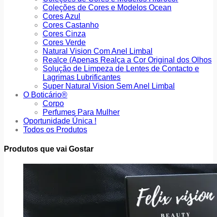
Coleções de Cores e Modelos Ocean
Cores Azul
Cores Castanho
Cores Cinza
Cores Verde
Natural Vision Com Anel Limbal
Realce (Apenas Realça a Cor Original dos Olhos
Solução de Limpeza de Lentes de Contacto e
Lagrimas Lubrificantes
Super Natural Vision Sem Anel Limbal
O Boticário®
Corpo
Perfumes Para Mulher
Oportunidade Única !
Todos os Produtos
Produtos que vai Gostar