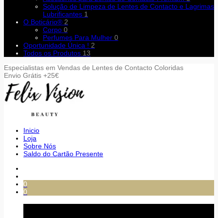
Solução de Limpeza de Lentes de Contacto e Lagrimas
Lubrificantes
1
O Boticário®
2
Corpo
0
Perfumes Para Mulher
0
Oportunidade Única !
2
Todos os Produtos
13
Especialistas em Vendas de Lentes de Contacto Coloridas
Envio Grátis +25€
Inicio
Loja
Sobre Nós
Saldo do Cartão Presente
0
0
Carrinho