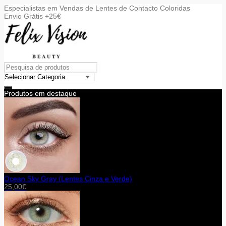
Especialistas em Vendas de Lentes de Contacto Coloridas
Envio Grátis +25€
Produtos em destaque
Ocean Sky Gray (Lentes Cinza e Verde)
25,00
€