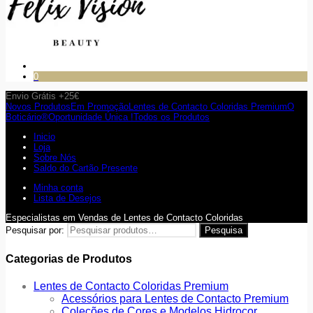
0
Envio Grátis +25€
Novos Produtos
Em Promoção
Lentes de Contacto Coloridas Premium
O
Boticário®
Oportunidade Única !
Todos os Produtos
Inicio
Loja
Sobre Nós
Saldo do Cartão Presente
Minha conta
Lista de Desejos
Especialistas em Vendas de Lentes de Contacto Coloridas
Pesquisar por:
Pesquisa
Categorias de Produtos
Lentes de Contacto Coloridas Premium
Acessórios para Lentes de Contacto Premium
Coleções de Cores e Modelos Hidrocor