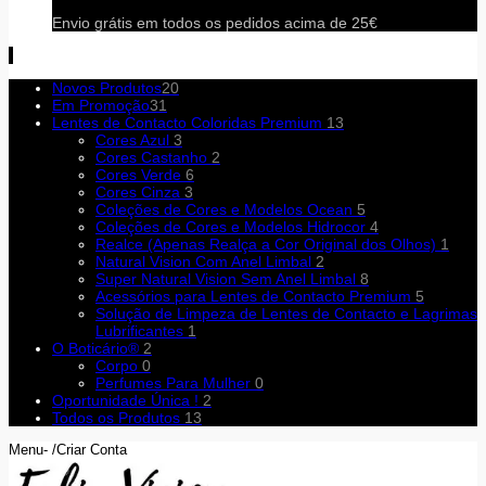
Envio grátis em todos os pedidos acima de 25€
Novos Produtos
20
Em Promoção
31
Lentes de Contacto Coloridas Premium
13
Cores Azul
3
Cores Castanho
2
Cores Verde
6
Cores Cinza
3
Coleções de Cores e Modelos Ocean
5
Coleções de Cores e Modelos Hidrocor
4
Realce (Apenas Realça a Cor Original dos Olhos)
1
Natural Vision Com Anel Limbal
2
Super Natural Vision Sem Anel Limbal
8
Acessórios para Lentes de Contacto Premium
5
Solução de Limpeza de Lentes de Contacto e Lagrimas
Lubrificantes
1
O Boticário®
2
Corpo
0
Perfumes Para Mulher
0
Oportunidade Única !
2
Todos os Produtos
13
Menu- /Criar Conta