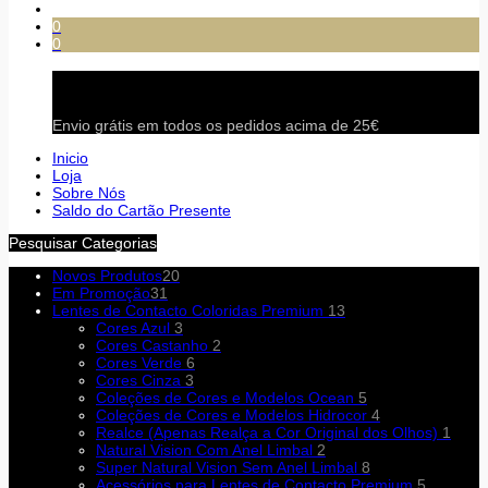
0
0
Carrinho
Envio grátis em todos os pedidos acima de 25€
Inicio
Loja
Sobre Nós
Saldo do Cartão Presente
Pesquisar Categorias
Novos Produtos
20
Em Promoção
31
Lentes de Contacto Coloridas Premium
13
Cores Azul
3
Cores Castanho
2
Cores Verde
6
Cores Cinza
3
Coleções de Cores e Modelos Ocean
5
Coleções de Cores e Modelos Hidrocor
4
Realce (Apenas Realça a Cor Original dos Olhos)
1
Natural Vision Com Anel Limbal
2
Super Natural Vision Sem Anel Limbal
8
Acessórios para Lentes de Contacto Premium
5